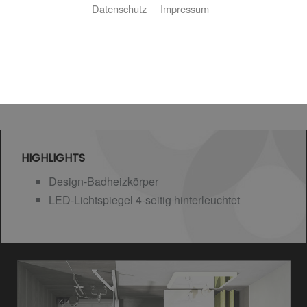
Datenschutz
Impressum
HIGHLIGHTS
Design-Badheizkörper
LED-Lichtspiegel 4-seitig hinterleuchtet