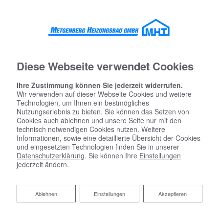
Diese Webseite verwendet Cookies
Ihre Zustimmung können Sie jederzeit widerrufen.
Wir verwenden auf dieser Webseite Cookies und weitere
Technologien, um Ihnen ein bestmögliches
Nutzungserlebnis zu bieten. Sie können das Setzen von
Cookies auch ablehnen und unsere Seite nur mit den
Startseite
»
Bad
»
Badinspiration & Musterbäder
»
Basic-Bad 4,6 ㎡
technisch notwendigen Cookies nutzen. Weitere
Informationen, sowie eine detaillierte Übersicht der Cookies
und eingesetzten Technologien finden Sie in unserer
Basic-Bad 4,6 ㎡
Datenschutzerklärung
. Sie können Ihre
Einstellungen
jederzeit ändern.
Ablehnen
Ablehnen
Einstellungen
Akzeptieren